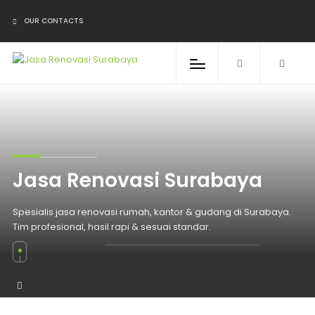
OUR CONTACTS
JASA RENOVASI
SURABAYA –
Jasa Renovasi Surabaya
A
KONTRAKTOR
R
Spesialis jasa renovasi rumah, kantor & gudang di Surabaya.
Tim profesional, hasil rapi & sesuai standar.
RENOVASI
R
PROFESIONAL &
R
BERGARANSI
K