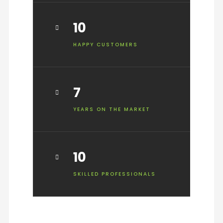
10
HAPPY CUSTOMERS
7
YEARS ON THE MARKET
10
SKILLED PROFESSIONALS