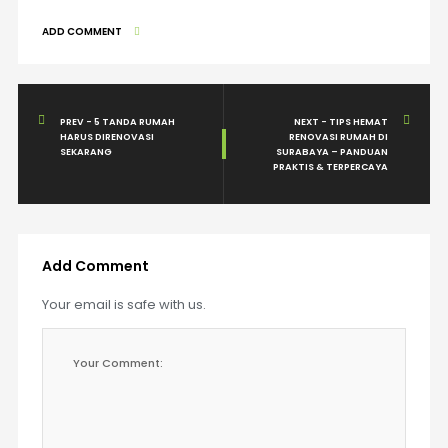
ADD COMMENT
PREV - 5 TANDA RUMAH
NEXT - TIPS HEMAT
HARUS DIRENOVASI
RENOVASI RUMAH DI
SEKARANG
SURABAYA – PANDUAN
PRAKTIS & TERPERCAYA
Add Comment
Your email is safe with us.