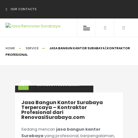
OUR CONTACTS
HOME
SERVICE
JASA BANGUN KANTOR SURABAYA | KONTRAKTOR
PROFESIONAL
Services Presentation
Jasa Bangun Kantor Surabaya
Terpercaya – Kontraktor
Profesional dari
RenovasiSurabaya.com
Sedang mencari
jasa bangun kantor
Surabaya
yang profesional, berpengalaman,